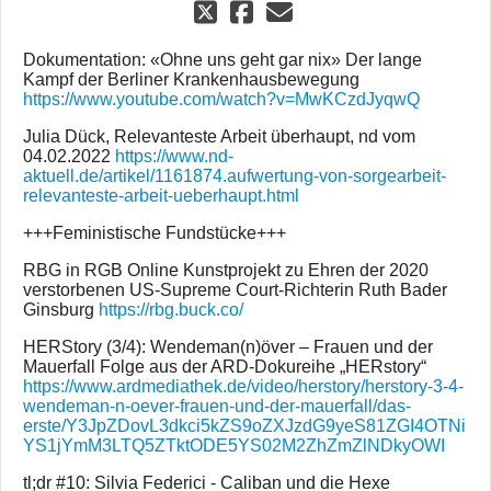
Dokumentation: «Ohne uns geht gar nix» Der lange
Kampf der Berliner Krankenhausbewegung
https://www.youtube.com/watch?v=MwKCzdJyqwQ
Julia Dück, Relevanteste Arbeit überhaupt, nd vom
04.02.2022
https://www.nd-
aktuell.de/artikel/1161874.aufwertung-von-sorgearbeit-
relevanteste-arbeit-ueberhaupt.html
+++Feministische Fundstücke+++
RBG in RGB Online Kunstprojekt zu Ehren der 2020
verstorbenen US-Supreme Court-Richterin Ruth Bader
Ginsburg
https://rbg.buck.co/
HERStory (3/4): Wendeman(n)över – Frauen und der
Mauerfall Folge aus der ARD-Dokureihe „HERstory“
https://www.ardmediathek.de/video/herstory/herstory-3-4-
wendeman-n-oever-frauen-und-der-mauerfall/das-
erste/Y3JpZDovL3dkci5kZS9oZXJzdG9yeS81ZGI4OTNi
YS1jYmM3LTQ5ZTktODE5YS02M2ZhZmZlNDkyOWI
tl;dr #10: Silvia Federici - Caliban und die Hexe